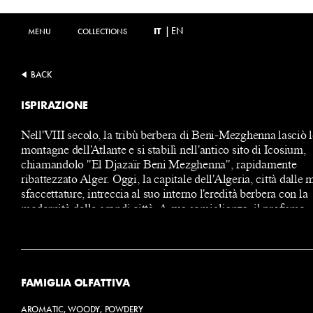
IT
|
EN
MENU
MENU
COLLECTIONS
COLLECTIONS
BACK
ISPIRAZIONE
Nell'VIII secolo, la tribù berbera di Beni-Mezghenna lasciò 
montagne dell'Atlante e si stabilì nell'antico sito di Icosium,
chiamandolo "El Djazaïr Beni Mezghenna", rapidamente
ribattezzato Alger. Oggi, la capitale dell'Algeria, città dalle m
sfaccettature, intreccia al suo interno l'eredità berbera con la
modernità delle grandi città. A sua somiglianza, il profumo
Mezghenna fonde i sentori legnosi della regione dell'Atlante 
vivacità del pepe.
FAMIGLIA OLFATTIVA
AROMATIC, WOODY, POWDERY