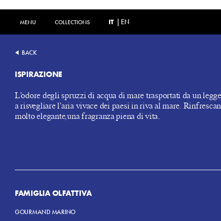
IT
|
EN
MENU
MENU
COLLECTIONS
COLLECTIONS
BACK
ISPIRAZIONE
L'odore degli spruzzi di acqua di mare trasportati da un legg
a risvegliare l'aria vivace dei paesi in riva al mare. Rinfresca
molto elegante,una fragranza piena di vita.
FAMIGLIA OLFATTIVA
GOURMAND MARINO