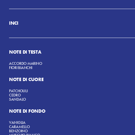
INCI
AQUA (WATER)
BIOSACCARIDE GUM-4
PEG-40
HYDROGENATED CASTOR OIL
PARFUM (FRAGRANCE)
PHENOXYETHANOL
NOTE DI TESTA
GLUCONOLACTONE
SODIUM HYDROXIDE
ACCORDO MARINO
SODIUM PHYTATE
FIORI BIANCHI
ETHILHEXYGLYCERIN
LIMONENE
LINALOOL
NOTE DI CUORE
COUMARIN.
PATCHOULI
CEDRO
SANDALO
NOTE DI FONDO
VANIGLIA
CARAMELLO
BENZOINO