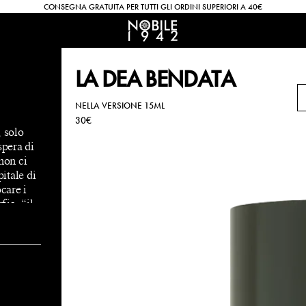
CONSEGNA GRATUITA PER TUTTI GLI ORDINI SUPERIORI A 40€
LA DEA BENDATA
NELLA VERSIONE 15ML
30€
, solo
spera di
non ci
itale di
care i
fia, “il