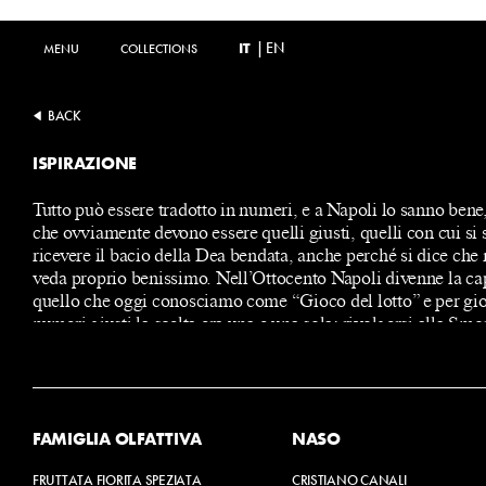
IT
|
EN
MENU
MENU
COLLECTIONS
COLLECTIONS
BACK
ISPIRAZIONE
Tutto può essere tradotto in numeri, e a Napoli lo sanno bene
che ovviamente devono essere quelli giusti, quelli con cui si 
ricevere il bacio della Dea bendata, anche perché si dice che 
veda proprio benissimo. Nell’Ottocento Napoli divenne la cap
quello che oggi conosciamo come “Gioco del lotto” e per gio
numeri giusti la scelta era una e una sola: rivolgersi alla Smor
libro dei sogni”.
FAMIGLIA OLFATTIVA
NASO
FRUTTATA FIORITA SPEZIATA
CRISTIANO CANALI