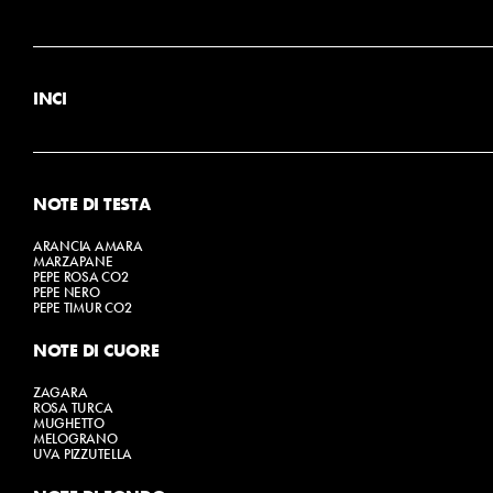
INCI
ALCOHOL DENAT.
PARFUM (FRAGRANCE)
AQUA (WATER)
BENZYL ALCOHOL
HEXYL CINNAMAL
CITRONELLOL
NOTE DI TESTA
GERANIOL
HYDROXYCITRONELLAL
ARANCIA AMARA
BENZY SALICYLATE
MARZAPANE
BENZYL BENZOATE
PEPE ROSA CO2
ALPHA-ISOMETHYL IONONE
PEPE NERO
FARNESOL
PEPE TIMUR CO2
CITRAL
LIMONENE
LINALOOL
NOTE DI CUORE
EUGENOL.
ZAGARA
ROSA TURCA
MUGHETTO
MELOGRANO
UVA PIZZUTELLA