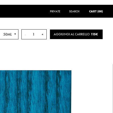
PRIVATE
SEARCH
SEARCH
CART (00)
50ML
-
+
AGGIUNGI AL CARRELLO
115€