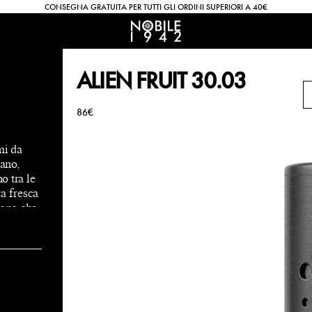
CONSEGNA GRATUITA PER TUTTI GLI ORDINI SUPERIORI A 40€
ALIEN FRUIT 30.03
86€
mi da
iano,
o tra le
ta fresca
rano che
avolo
polsi ad
uardo
mangiando
drago e il