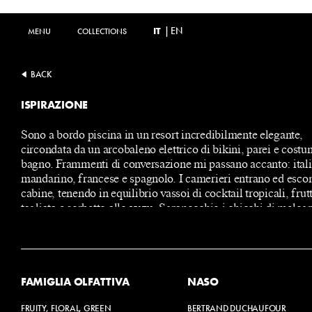
IT
|
EN
MENU
MENU
COLLECTIONS
COLLECTIONS
BACK
ISPIRAZIONE
Sono a bordo piscina in un resort incredibilmente elegante,
circondata da un arcobaleno elettrico di bikini, parei e costu
bagno. Frammenti di conversazione mi passano accanto: ital
mandarino, francese e spagnolo. I camerieri entrano ed escon
cabine, tenendo in equilibrio vassoi di cocktail tropicali, frut
tagliata e sorbetto allo yuzu. Sgranocchio i chicchi di melog
galleggiano nel mio drink e prendo una fetta di anguria dal t
accanto a me. È ghiacciato e carico di succo che mi cola sui 
ogni boccone. Sento un colpetto sulla mia spalla e alzo lo sg
per vedere due bambini che ridacchiano. Entrambi stanno 
un frutto esotico, qualcosa come un incrocio tra il frutto del 
FAMIGLIA OLFATTIVA
NASO
frutto della stella. Giallo lime, quasi neon.
FRUITY, FLORAL, GREEN
BERTRAND DUCHAUFOUR