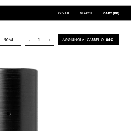
PRIVATE
SEARCH
SEARCH
CART (00)
50ML
-
+
AGGIUNGI AL CARRELLO
86€