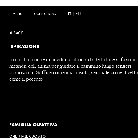
IT
|
EN
MENU
MENU
COLLECTIONS
COLLECTIONS
BACK
ISPIRAZIONE
In una buia notte di novilunio, il ricordo della luce si fa strad
meandri dell’anima per guidare il cammino lungo sentieri
sconosciuti. Soffice come una nuvola, sensuale come il vellu
come il peccato.
FAMIGLIA OLFATTIVA
ORIENTALE CUOIATO