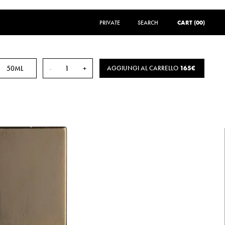
PRIVATE
SEARCH
SEARCH
CART (00)
50ML
-
+
AGGIUNGI AL CARRELLO
165€